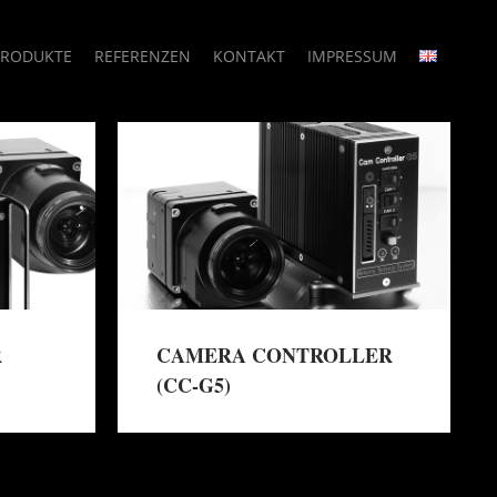
PRODUKTE
REFERENZEN
KONTAKT
IMPRESSUM
R
CAMERA CONTROLLER
(CC-G5)
→
→
Mehr erfahren