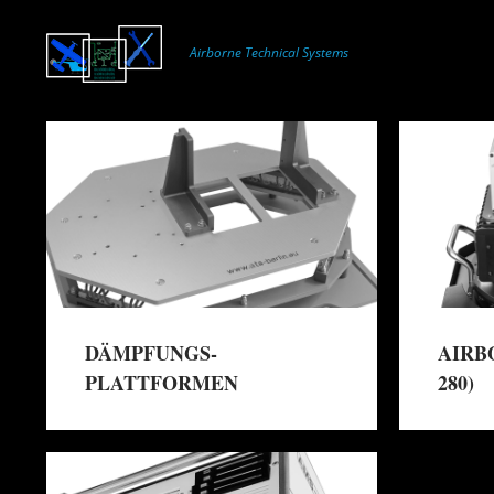
Airborne Technical Systems
DÄMPFUNGS‐
AIRB
PLATTFORMEN
280)
→
Mehr erfahren
Mehr er