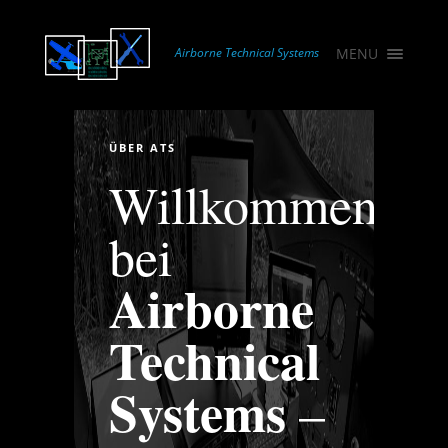
×
ÜBER ATS
Airborne Technical Systems
MENU
LEISTUNGEN
PRODUKTE
REFERENZEN
ÜBER ATS
KONTAKT
Willkommen
IMPRESSUM
bei
Airborne
Technical
Systems
–