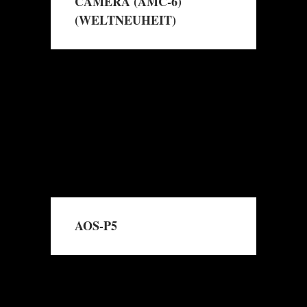
CAMERA (AMC-6)
(WELTNEUHEIT)
→
Read More
AOS-P5
→
Read More