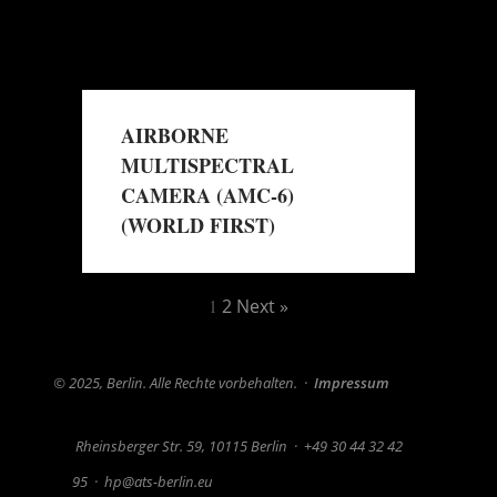
AIRBORNE
MULTISPECTRAL
CAMERA (AMC-6)
(WORLD FIRST)
→
Mehr erfahren
1
2
Next »
© 2025, Berlin. Alle Rechte vorbehalten.
·
Impressum
Rheinsberger Str. 59, 10115 Berlin
·
+49 30 44 32 42
95
·
hp@ats-berlin.eu