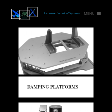
×
ABOUT ATS
Airborne Technical Systems
MENU
SERVICES
PRODUCTS
REFERENCES
CONTACT
SITE NOTICE
DAMPING PLATFORMS
→
Mehr erfahren